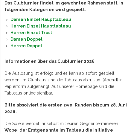
Das Clubturnier findet im gewohnten Rahmen statt. In
folgenden Kategorien wird gespielt:
Damen Einzel Haupttableau
Herren Einzel Haupttableau
Herren Einzel Trost
Damen Doppel
Herren Doppel
Informationen über das Clubturnier 2026
Die Auslosung ist erfolgt und es kann ab sofort gespielt
werden. Im Clubhaus sind die Tableaus ab 1. Juni (Abend) in
Papierform aufgehängt. Auf unserer Homepage sind die
Tableaus online sichtbar.
Bitte absolviert die ersten zwei Runden bis zum 28. Juni
2026.
Die Spiele werdet ihr selbst mit euren Gegner terminieren.
Wobei der Erstgenannte im Tableau die Initiative