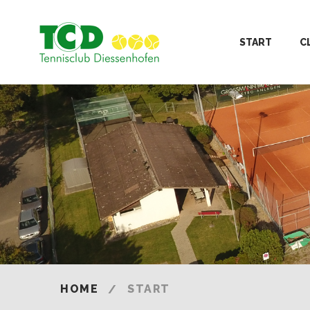
START
C
HOME
START